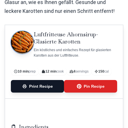
Glasur an, wie es Ihnen gefällt. Gesunde und
leckere Karotten sind nur einen Schritt entfernt!
Luftfritteuse Ahornsirup-
Glasierte Karotten
Ein köstliches und einfaches Rezept für glasierten
Karotten aus der Luftfritteuse.
10 min
prep
12 min
cook
4
servings
150
cal
Print Recipe
Pin Recipe
Ingredients