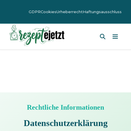
GDPR
Cookies
Urheberrecht
Haftungsausschluss
Hauptm
Rechtliche Informationen
Datenschutzerklärung