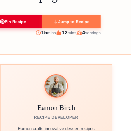
Pin Recipe
Jump to Recipe
minutes
minutes
15
12
4
mins
mins
servings
Prep
Cook
Servings
Eamon Birch
RECIPE DEVELOPER
Eamon crafts innovative dessert recipes