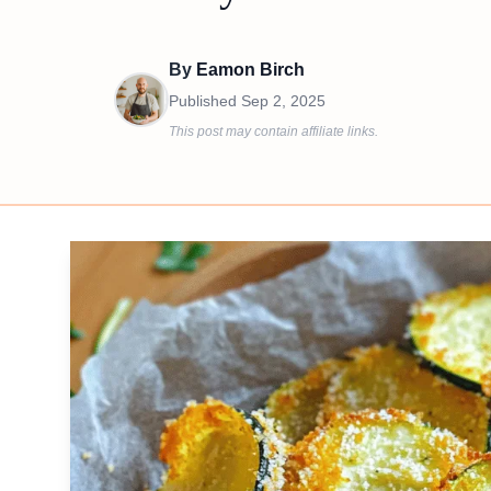
By
Eamon Birch
Published
Sep 2, 2025
This post may contain affiliate links.