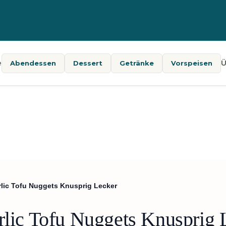
e
Ü
Abendessen
Dessert
Getränke
Vorspeisen
arlic Tofu Nuggets Knusprig Lecker
arlic Tofu Nuggets Knusprig 