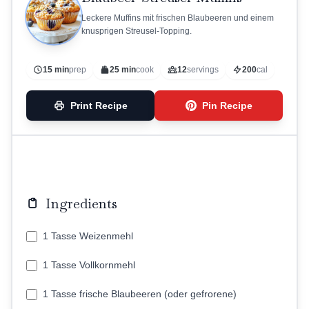
Leckere Muffins mit frischen Blaubeeren und einem
knusprigen Streusel-Topping.
15 min
prep
25 min
cook
12
servings
200
cal
Print Recipe
Pin Recipe
Ingredients
1 Tasse Weizenmehl
1 Tasse Vollkornmehl
1 Tasse frische Blaubeeren (oder gefrorene)