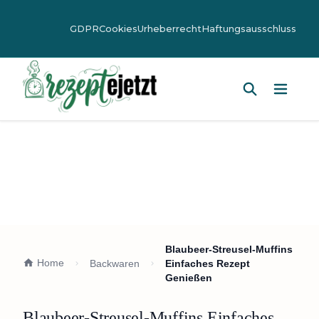
GDPR
Cookies
Urheberrecht
Haftungsausschluss
Hauptm
Blaubeer-Streusel-Muffins
Home
Backwaren
Einfaches Rezept
Genießen
Blaubeer-Streusel-Muffins Einfaches