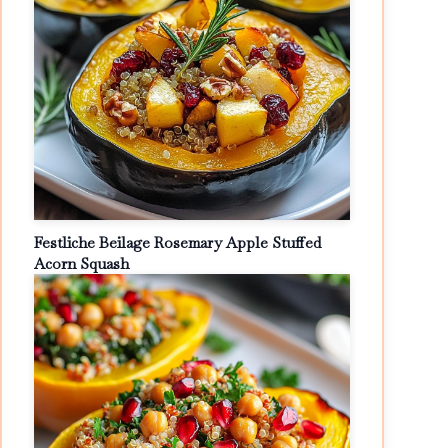
Festliche Beilage Rosemary Apple Stuffed
Acorn Squash