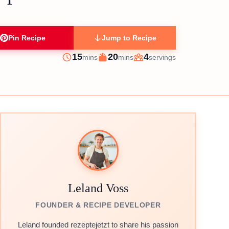
Pin Recipe
Jump to Recipe
minutes
minutes
15
20
4
mins
mins
servings
Prep
Cook
Servings
Leland Voss
FOUNDER & RECIPE DEVELOPER
Leland founded rezeptejetzt to share his passion