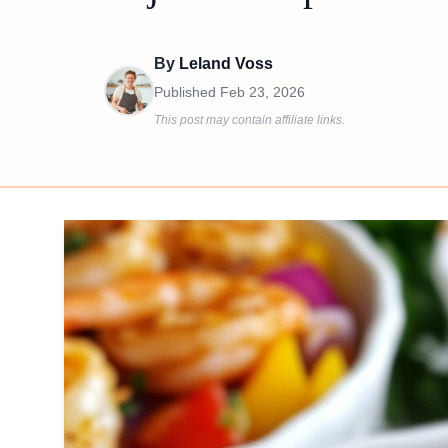
By
Leland Voss
Published
Feb 23, 2026
This post may contain affiliate links.