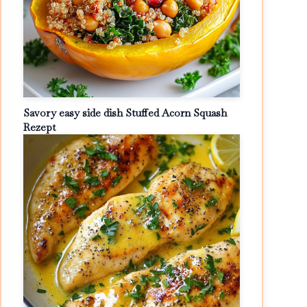
Savory easy side dish Stuffed Acorn Squash
Rezept