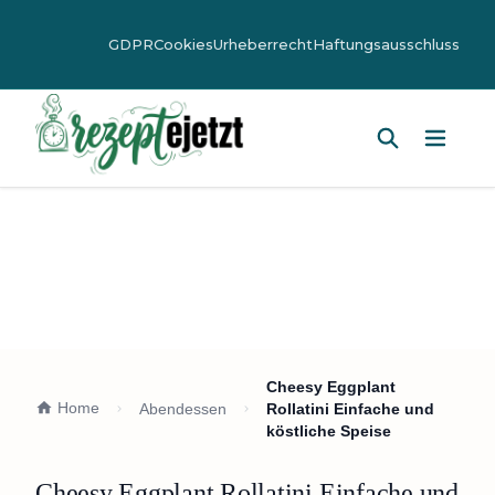
GDPR
Cookies
Urheberrecht
Haftungsausschluss
Hauptm
Cheesy Eggplant
Home
Abendessen
Rollatini Einfache und
köstliche Speise
Cheesy Eggplant Rollatini Einfache und