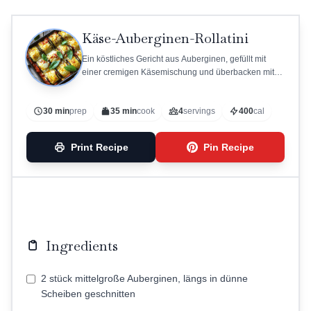
Käse-Auberginen-Rollatini
Ein köstliches Gericht aus Auberginen, gefüllt mit
einer cremigen Käsemischung und überbacken mit
Marinara-Sauce.
30 min
prep
35 min
cook
4
servings
400
cal
Print Recipe
Pin Recipe
Ingredients
2 stück mittelgroße Auberginen, längs in dünne
Scheiben geschnitten