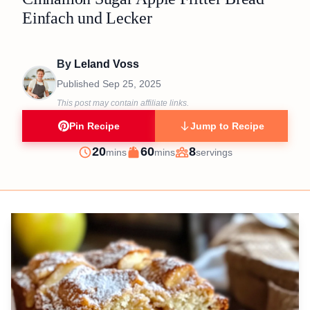
Einfach und Lecker
By
Leland Voss
Published
Sep 25, 2025
This post may contain affiliate links.
Pin Recipe
Jump to Recipe
minutes
minutes
20
60
8
mins
mins
servings
Prep
Cook
Servings