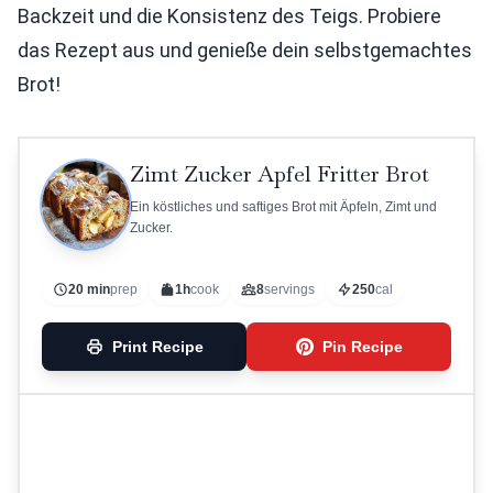
Backzeit und die Konsistenz des Teigs. Probiere
das Rezept aus und genieße dein selbstgemachtes
Brot!
Zimt Zucker Apfel Fritter Brot
Ein köstliches und saftiges Brot mit Äpfeln, Zimt und
Zucker.
20 min
prep
1h
cook
8
servings
250
cal
Print Recipe
Pin Recipe