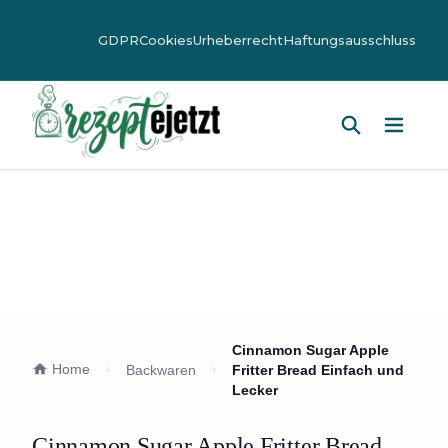
GDPR
Cookies
Urheberrecht
Haftungsausschluss
Hauptm
Cinnamon Sugar Apple
Home
Backwaren
Fritter Bread Einfach und
Lecker
Cinnamon Sugar Apple Fritter Bread