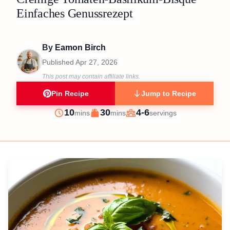
Einfaches Genussrezept
By
Eamon Birch
Published
Apr 27, 2026
This post may contain affiliate links.
Pin Recipe
Jump to Recipe
minutes
minutes
10
30
4-6
mins
mins
servings
Prep
Cook
Servings