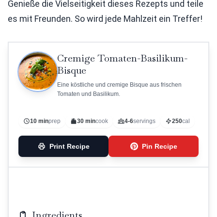
Genieße die Vielseitigkeit dieses Rezepts und teile
es mit Freunden. So wird jede Mahlzeit ein Treffer!
Cremige Tomaten-Basilikum-
Bisque
Eine köstliche und cremige Bisque aus frischen
Tomaten und Basilikum.
10 min
prep
30 min
cook
4-6
servings
250
cal
Print Recipe
Pin Recipe
Ingredients