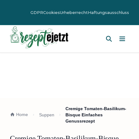
GDPR
Cookies
Urheberrecht
Haftungsausschluss
Hauptm
Cremige Tomaten-Basilikum-
Home
Suppen
Bisque Einfaches
Genussrezept
Cremige Tomaten-Basilikum-Bisque