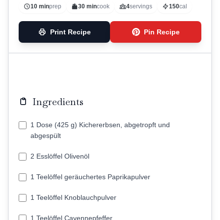
10 min
prep
30 min
cook
4
servings
150
cal
Print Recipe
Pin Recipe
Ingredients
1 Dose (425 g) Kichererbsen, abgetropft und
abgespült
2 Esslöffel Olivenöl
1 Teelöffel geräuchertes Paprikapulver
1 Teelöffel Knoblauchpulver
1 Teelöffel Cayennepfeffer