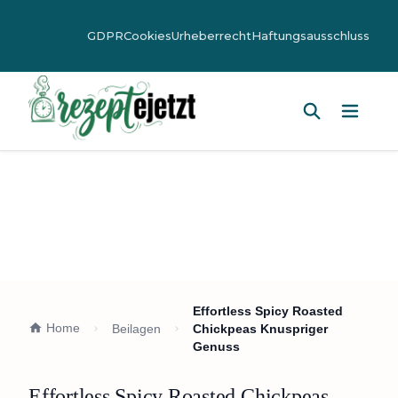
GDPR
Cookies
Urheberrecht
Haftungsausschluss
Hauptm
Effortless Spicy Roasted
Home
Beilagen
Chickpeas Knuspriger
Genuss
Effortless Spicy Roasted Chickpeas