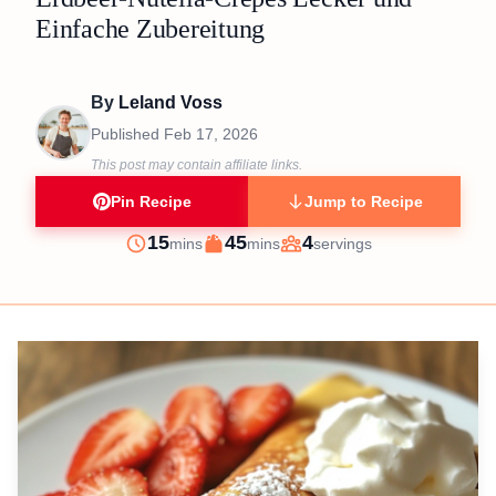
Einfache Zubereitung
By
Leland Voss
Published
Feb 17, 2026
This post may contain affiliate links.
Pin Recipe
Jump to Recipe
minutes
minutes
15
45
4
mins
mins
servings
Prep
Cook
Servings