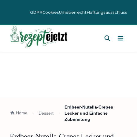
GDPR
Cookies
Urheberrecht
Haftungsausschluss
Hauptm
Erdbeer-Nutella-Crepes
Home
Dessert
Lecker und Einfache
Zubereitung
Erdbeer-Nutella-Crepes Lecker und