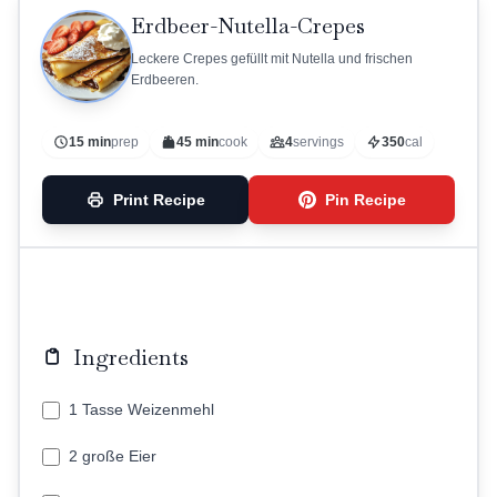
Erdbeer-Nutella-Crepes
Leckere Crepes gefüllt mit Nutella und frischen
Erdbeeren.
15 min
prep
45 min
cook
4
servings
350
cal
Print Recipe
Pin Recipe
Ingredients
1 Tasse Weizenmehl
2 große Eier