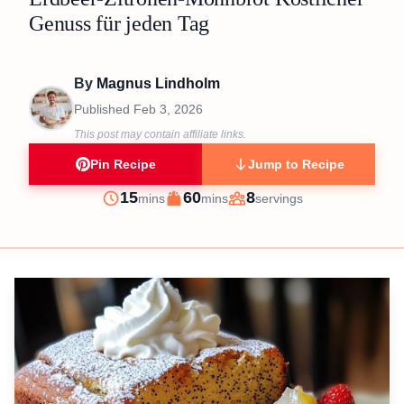
Genuss für jeden Tag
By
Magnus Lindholm
Published
Feb 3, 2026
This post may contain affiliate links.
Pin Recipe
Jump to Recipe
minutes
minutes
15
60
8
mins
mins
servings
Prep
Cook
Servings