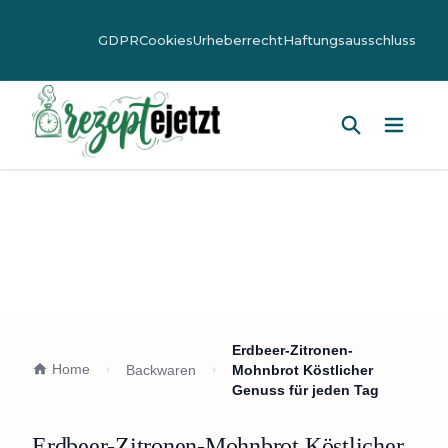
GDPR
Cookies
Urheberrecht
Haftungsausschluss
Hauptm
Erdbeer-Zitronen-
Home
Backwaren
Mohnbrot Köstlicher
Genuss für jeden Tag
Erdbeer-Zitronen-Mohnbrot Köstlicher