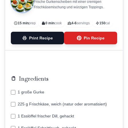
Frische Gurkenscheiben mit einer cremigen
Frischkäsemischung und würzigen Toppings.
15 min
prep
0 min
cook
4-6
servings
150
cal
Print Recipe
Pin Recipe
Ingredients
1 große Gurke
225 g Frischkäse, weich (natur oder aromatisiert)
1 Esslöffel frischer Dill, gehackt
1 Esslöffel Schnittlauch, gehackt