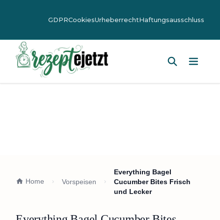
GDPR
Cookies
Urheberrecht
Haftungsausschluss
Hauptm
Everything Bagel
Home
Vorspeisen
Cucumber Bites Frisch
und Lecker
Everything Bagel Cucumber Bites