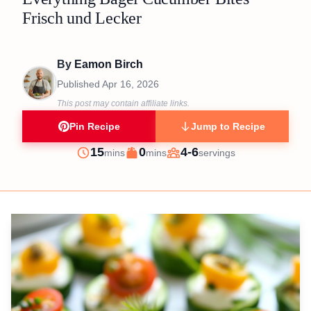
Frisch und Lecker
By
Eamon Birch
Published
Apr 16, 2026
This post may contain affiliate links.
Pin Recipe
Jump to Recipe
minutes
minutes
15
0
4-6
mins
mins
servings
Prep
Cook
Servings