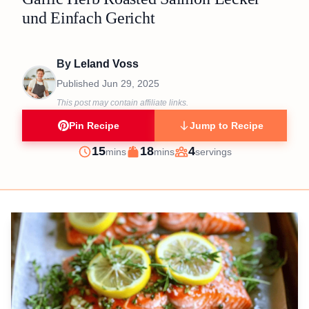
und Einfach Gericht
By
Leland Voss
Published
Jun 29, 2025
This post may contain affiliate links.
Pin Recipe
Jump to Recipe
minutes
minutes
15
18
4
mins
mins
servings
Prep
Cook
Servings