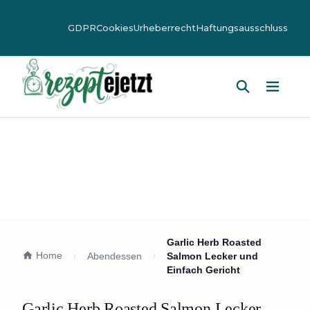
GDPR
Cookies
Urheberrecht
Haftungsausschluss
Hauptm
Garlic Herb Roasted
Home
Abendessen
Salmon Lecker und
Einfach Gericht
Garlic Herb Roasted Salmon Lecker