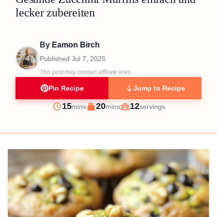
lecker zubereiten
By
Eamon Birch
Published
Jul 7, 2025
This post may contain affiliate links.
Pin Recipe
Jump to Recipe
minutes
minutes
15
20
12
mins
mins
servings
Prep
Cook
Servings