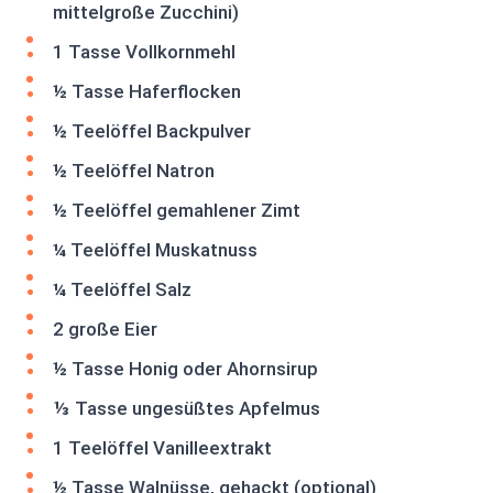
mittelgroße Zucchini)
1 Tasse Vollkornmehl
½ Tasse Haferflocken
½ Teelöffel Backpulver
½ Teelöffel Natron
½ Teelöffel gemahlener Zimt
¼ Teelöffel Muskatnuss
¼ Teelöffel Salz
2 große Eier
½ Tasse Honig oder Ahornsirup
⅓ Tasse ungesüßtes Apfelmus
1 Teelöffel Vanilleextrakt
½ Tasse Walnüsse, gehackt (optional)