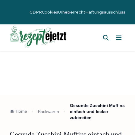
GDPR
Cookies
Urheberrecht
Haftungsausschluss
Hauptm
Gesunde Zucchini Muffins
Home
Backwaren
einfach und lecker
zubereiten
Gesunde Zucchini Muffins einfach und