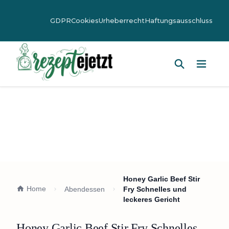
GDPR
Cookies
Urheberrecht
Haftungsausschluss
Hauptm
Honey Garlic Beef Stir
Home
Abendessen
Fry Schnelles und
leckeres Gericht
Honey Garlic Beef Stir Fry Schnelles