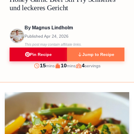
und leckeres Gericht
By
Magnus Lindholm
Published
Apr 24, 2026
This post may contain affiliate links.
Pin Recipe
Jump to Recipe
minutes
minutes
15
10
4
mins
mins
servings
Prep
Cook
Servings