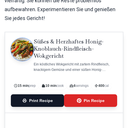
vielfältig. Sie können die Reste problemlos
aufbewahren. Experimentieren Sie und genießen
Sie jedes Gericht!
Süßes & Herzhaftes Honig-
Knoblauch-Rindfleisch-
Wokgericht
Ein köstliches Wokgericht mit zartem Rindfleisch,
knackigem Gemüse und einer süßen Honig-
Knoblauch-Sauce.
15 min
prep
10 min
cook
4
servings
400
cal
Print Recipe
Pin Recipe