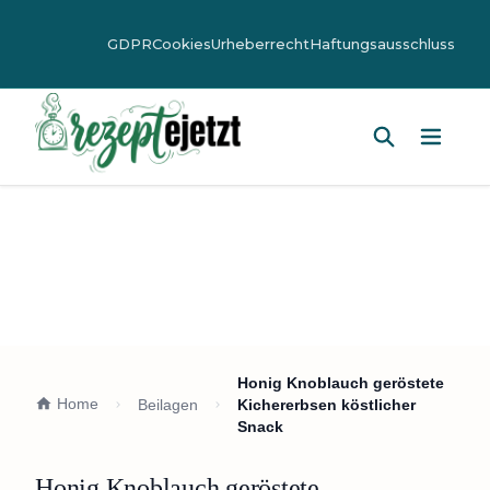
GDPR
Cookies
Urheberrecht
Haftungsausschluss
Hauptm
Honig Knoblauch geröstete
Home
Beilagen
Kichererbsen köstlicher
Snack
Honig Knoblauch geröstete