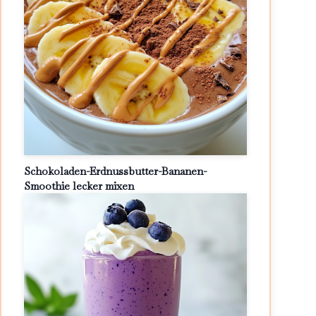
Schokoladen-Erdnussbutter-Bananen-
Smoothie lecker mixen