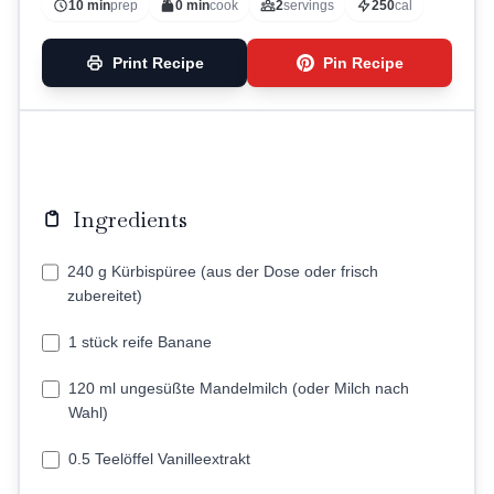
10 min
prep
0 min
cook
2
servings
250
cal
Print Recipe
Pin Recipe
Ingredients
240 g Kürbispüree (aus der Dose oder frisch
zubereitet)
1 stück reife Banane
120 ml ungesüßte Mandelmilch (oder Milch nach
Wahl)
0.5 Teelöffel Vanilleextrakt