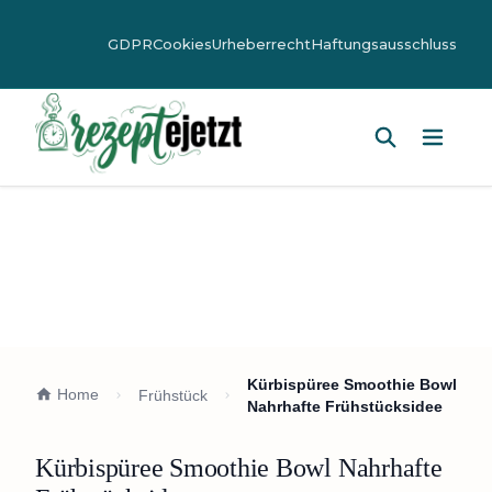
GDPR
Cookies
Urheberrecht
Haftungsausschluss
Hauptm
Kürbispüree Smoothie Bowl
Home
Frühstück
Nahrhafte Frühstücksidee
Kürbispüree Smoothie Bowl Nahrhafte