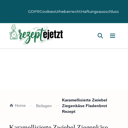
GDPR
Cookies
Urheberrecht
Haftungsausschluss
Hauptm
Karamellisierte Zwiebel
Home
Beilagen
Ziegenkäse Fladenbrot
Rezept
Karamellisierte Zwiebel Ziegenkäse