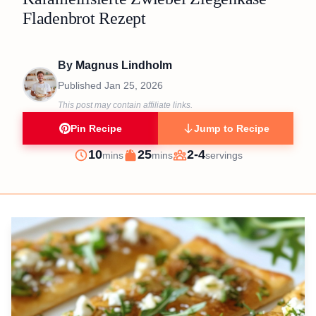
Fladenbrot Rezept
By
Magnus Lindholm
Published
Jan 25, 2026
This post may contain affiliate links.
Pin Recipe
Jump to Recipe
minutes
minutes
10
25
2-4
mins
mins
servings
Prep
Cook
Servings