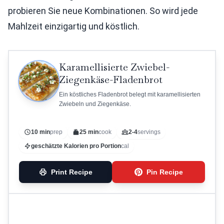
probieren Sie neue Kombinationen. So wird jede
Mahlzeit einzigartig und köstlich.
Karamellisierte Zwiebel-
Ziegenkäse-Fladenbrot
Ein köstliches Fladenbrot belegt mit karamellisierten
Zwiebeln und Ziegenkäse.
10 min
prep
25 min
cook
2-4
servings
geschätzte Kalorien pro Portion
cal
Print Recipe
Pin Recipe