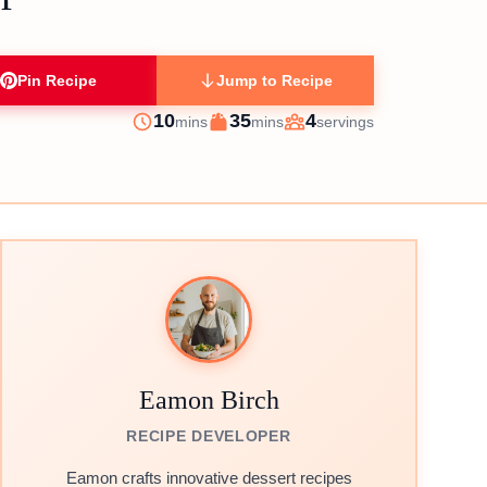
Pin Recipe
Jump to Recipe
minutes
minutes
10
35
4
mins
mins
servings
Prep
Cook
Servings
Eamon Birch
RECIPE DEVELOPER
Eamon crafts innovative dessert recipes