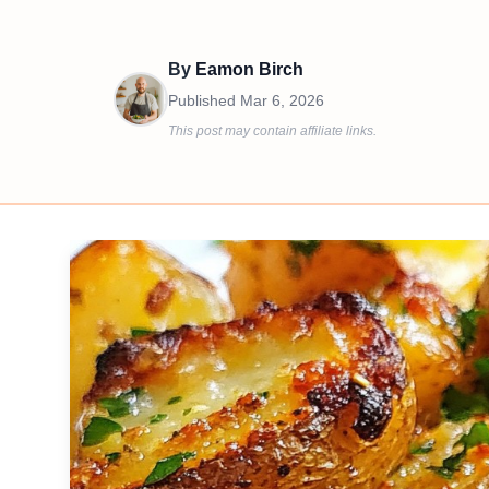
By
Eamon Birch
Published
Mar 6, 2026
This post may contain affiliate links.