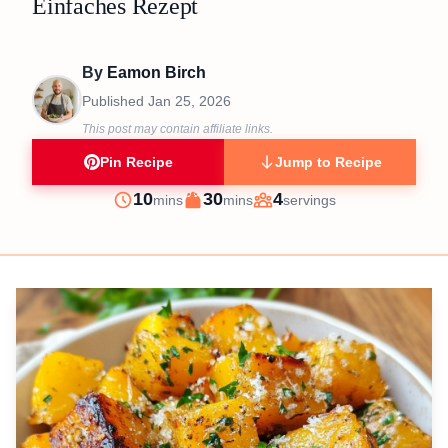
Einfaches Rezept
By
Eamon Birch
Published
Jan 25, 2026
This post may contain affiliate links.
Pin Recipe
Jump to Recipe
minutes
minutes
10
30
4
mins
mins
servings
Prep
Cook
Servings