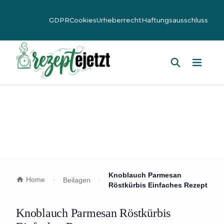
GDPR
Cookies
Urheberrecht
Haftungsausschluss
Hauptm
Knoblauch Parmesan
Home
Beilagen
Röstkürbis Einfaches Rezept
Knoblauch Parmesan Röstkürbis