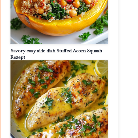
Savory easy side dish Stuffed Acorn Squash
Rezept