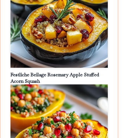
Festliche Beilage Rosemary Apple Stuffed
Acorn Squash