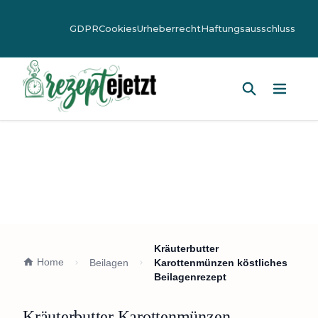
GDPR
Cookies
Urheberrecht
Haftungsausschluss
Hauptm
Kräuterbutter
Home
Beilagen
Karottenmünzen köstliches
Beilagenrezept
Kräuterbutter Karottenmünzen