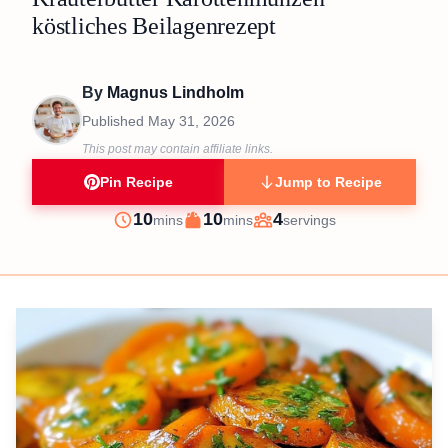
köstliches Beilagenrezept
By
Magnus Lindholm
Published
May 31, 2026
This post may contain affiliate links.
Pin Recipe
Jump to Recipe
minutes
minutes
10
10
4
mins
mins
servings
Prep
Cook
Servings