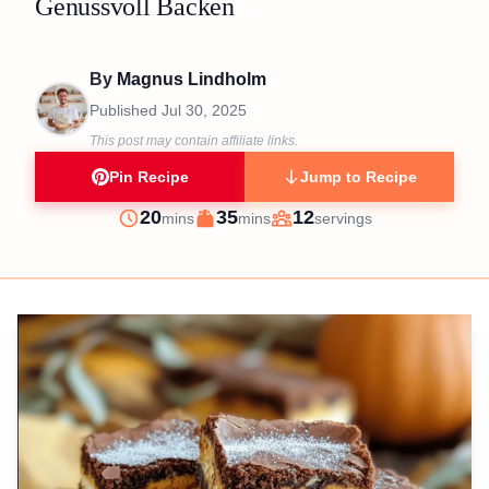
Genussvoll Backen
By
Magnus Lindholm
Published
Jul 30, 2025
This post may contain affiliate links.
Pin Recipe
Jump to Recipe
minutes
minutes
20
35
12
mins
mins
servings
Prep
Cook
Servings