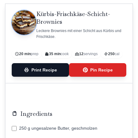
Kürbis-Frischkäse-Schicht-
Brownies
Leckere Brownies mit einer Schicht aus Kürbis und
Frischkäse.
20 min
prep
35 min
cook
12
servings
250
cal
Print Recipe
Pin Recipe
Ingredients
250 g ungesalzene Butter, geschmolzen