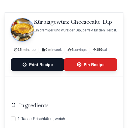
Kürbisgewürz-Cheesecake-Dip
Ein cremiger und würziger Dip, perfekt für den Herbst.
15 min
prep
0 min
cook
6
servings
150
cal
Print Recipe
Pin Recipe
Ingredients
1 Tasse Frischkäse, weich