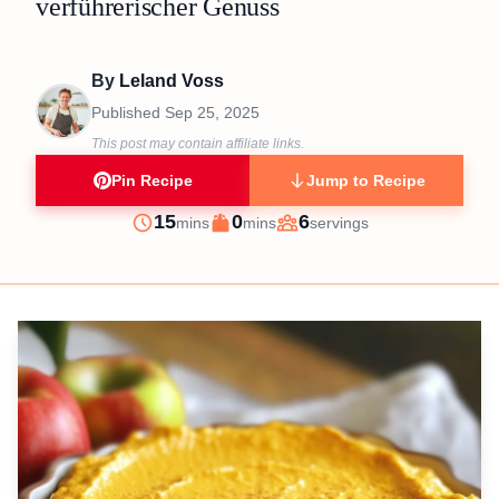
verführerischer Genuss
By
Leland Voss
Published
Sep 25, 2025
This post may contain affiliate links.
Pin Recipe
Jump to Recipe
minutes
minutes
15
0
6
mins
mins
servings
Prep
Cook
Servings