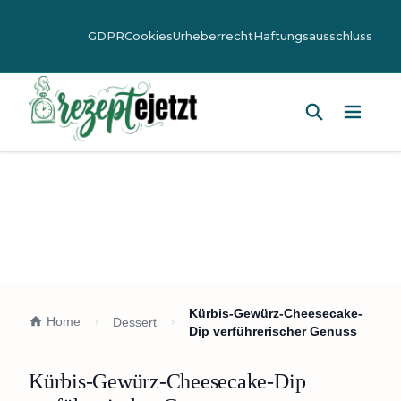
GDPR
Cookies
Urheberrecht
Haftungsausschluss
Hauptm
Kürbis-Gewürz-Cheesecake-
Home
Dessert
Dip verführerischer Genuss
Kürbis-Gewürz-Cheesecake-Dip