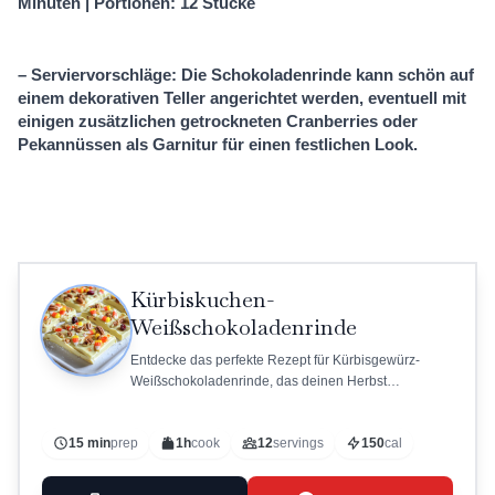
Minuten | Portionen: 12 Stücke
– Serviervorschläge: Die Schokoladenrinde kann schön auf
einem dekorativen Teller angerichtet werden, eventuell mit
einigen zusätzlichen getrockneten Cranberries oder
Pekannüssen als Garnitur für einen festlichen Look.
Kürbiskuchen-
Weißschokoladenrinde
Entdecke das perfekte Rezept für Kürbisgewürz-
Weißschokoladenrinde, das deinen Herbst
verzaubern wird! Mit cremiger weißer Schokolade,
aromatischem Kürbiskuchengewürz und knusprigen
15 min
prep
1h
cook
12
servings
150
cal
Pekannüssen ist diese Leckerei einfach
zuzubereiten.