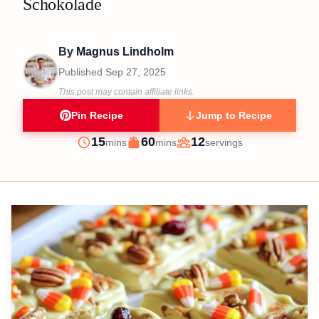
Schokolade
By
Magnus Lindholm
Published
Sep 27, 2025
This post may contain affiliate links.
Pin Recipe
Jump to Recipe
minutes
minutes
15
60
12
mins
mins
servings
Prep
Cook
Servings