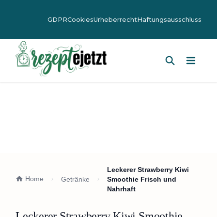
GDPR
Cookies
Urheberrecht
Haftungsausschluss
Hauptm
Leckerer Strawberry Kiwi
Home
Getränke
Smoothie Frisch und
Nahrhaft
Leckerer Strawberry Kiwi Smoothie