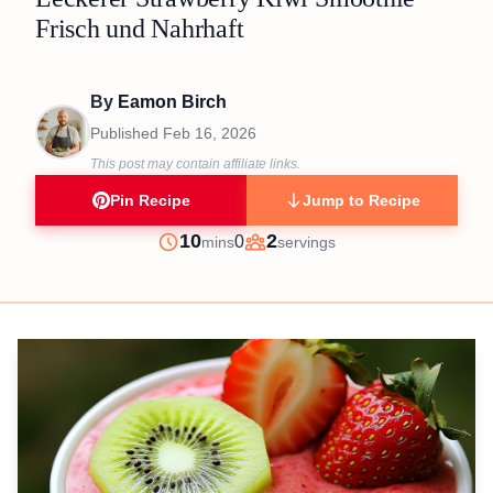
Frisch und Nahrhaft
By
Eamon Birch
Published
Feb 16, 2026
This post may contain affiliate links.
Pin Recipe
Jump to Recipe
minutes
10
2
0
mins
servings
Prep
Servings