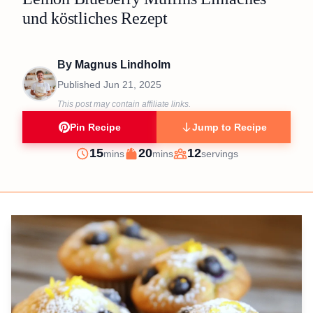
und köstliches Rezept
By
Magnus Lindholm
Published
Jun 21, 2025
This post may contain affiliate links.
Pin Recipe
Jump to Recipe
minutes
minutes
15
20
12
mins
mins
servings
Prep
Cook
Servings