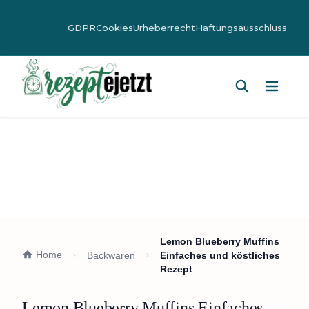
GDPR
Cookies
Urheberrecht
Haftungsausschluss
Hauptm
Lemon Blueberry Muffins
Home
Backwaren
Einfaches und köstliches
Rezept
Lemon Blueberry Muffins Einfaches