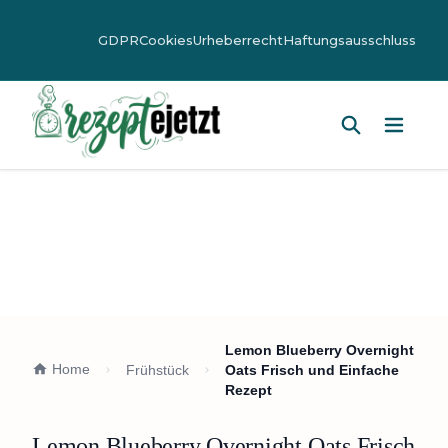
GDPR
Cookies
Urheberrecht
Haftungsausschluss
Hauptm
Lemon Blueberry Overnight
Home
Frühstück
Oats Frisch und Einfache
Rezept
Lemon Blueberry Overnight Oats Frisch