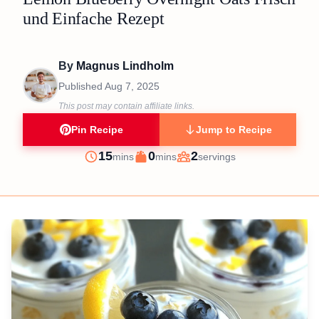
und Einfache Rezept
By
Magnus Lindholm
Published
Aug 7, 2025
This post may contain affiliate links.
Pin Recipe
Jump to Recipe
minutes
minutes
15
0
2
mins
mins
servings
Prep
Cook
Servings