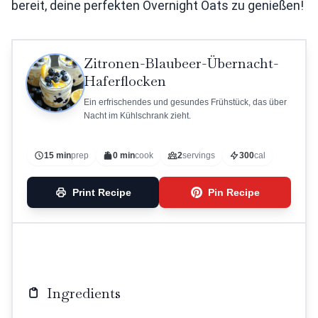
bereit, deine perfekten Overnight Oats zu genießen!
Zitronen-Blaubeer-Übernacht-
Haferflocken
Ein erfrischendes und gesundes Frühstück, das über
Nacht im Kühlschrank zieht.
15 min
prep
0 min
cook
2
servings
300
cal
Print Recipe
Pin Recipe
Ingredients