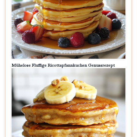
Mühelose Fluffige Ricottapfannkuchen Genussrezept