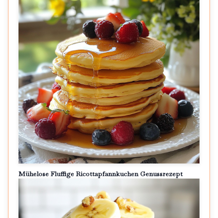
Mühelose Fluffige Ricottapfannkuchen Genussrezept