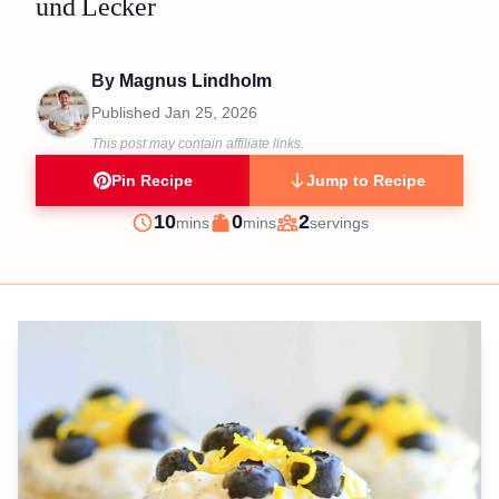
und Lecker
By
Magnus Lindholm
Published
Jan 25, 2026
This post may contain affiliate links.
Pin Recipe
Jump to Recipe
minutes
minutes
10
0
2
mins
mins
servings
Prep
Cook
Servings