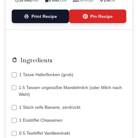
10 min
prep
0 min
cook
2
servings
250
cal
Print Recipe
Pin Recipe
Ingredients
1 Tasse Haferflocken (grob)
1.5 Tassen ungesüßte Mandelmilch (oder Milch nach
Wahl)
1 Stück reife Banane, zerdrückt
1 Esslöffel Chiasamen
0.5 Teelöffel Vanilleextrakt