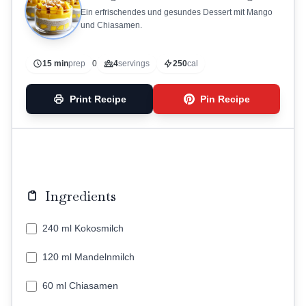
Ein erfrischendes und gesundes Dessert mit Mango
und Chiasamen.
15 min
prep
0
4
servings
250
cal
Print Recipe
Pin Recipe
Ingredients
240 ml Kokosmilch
120 ml Mandelnmilch
60 ml Chiasamen