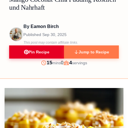
und Nahrhaft
By
Eamon Birch
Published
Sep 30, 2025
This post may contain affiliate links.
Pin Recipe
Jump to Recipe
minutes
15
4
0
mins
servings
Prep
Servings