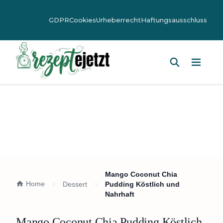
GDPR
Cookies
Urheberrecht
Haftungsausschluss
Hauptm
Mango Coconut Chia
Home
Dessert
Pudding Köstlich und
Nahrhaft
Mango Coconut Chia Pudding Köstlich