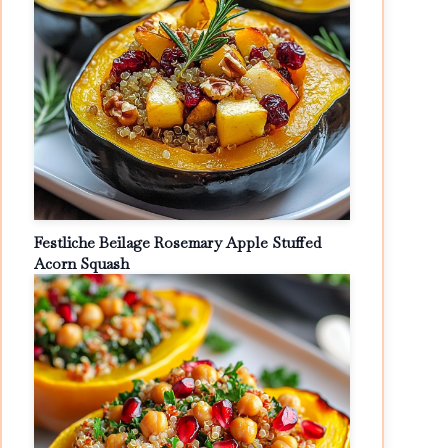
Festliche Beilage Rosemary Apple Stuffed
Acorn Squash