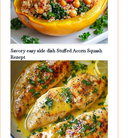
Savory easy side dish Stuffed Acorn Squash
Rezept