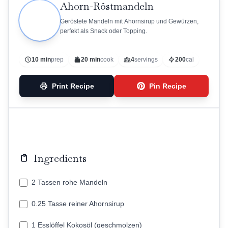
Ahorn-Röstmandeln
Geröstete Mandeln mit Ahornsirup und Gewürzen,
perfekt als Snack oder Topping.
10 min
prep
20 min
cook
4
servings
200
cal
Print Recipe
Pin Recipe
Ingredients
2 Tassen rohe Mandeln
0.25 Tasse reiner Ahornsirup
1 Esslöffel Kokosöl (geschmolzen)