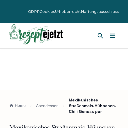
GDPR
Cookies
Urheberrecht
Haftungsausschluss
Hauptm
Mexikanisches
Home
Abendessen
Straßenmais-Hühnchen-
Chili Genuss pur
Mexikanisches Straßenmais-Hühnchen-