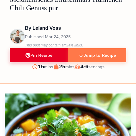
Chili Genuss pur
By
Leland Voss
Published
Mar 24, 2025
This post may contain affiliate links.
Pin Recipe
Jump to Recipe
minutes
minutes
15
25
4-6
mins
mins
servings
Prep
Cook
Servings