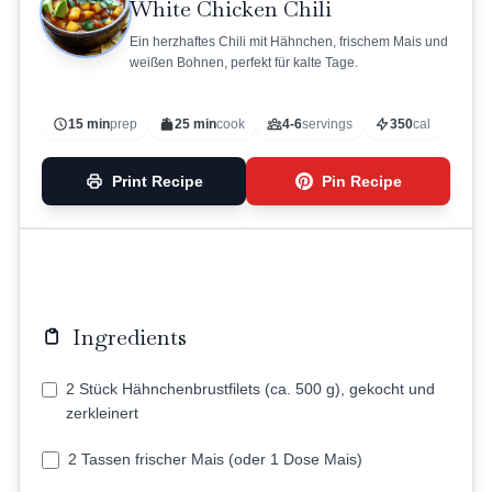
White Chicken Chili
Ein herzhaftes Chili mit Hähnchen, frischem Mais und
weißen Bohnen, perfekt für kalte Tage.
15 min
prep
25 min
cook
4-6
servings
350
cal
Print Recipe
Pin Recipe
Ingredients
2 Stück Hähnchenbrustfilets (ca. 500 g), gekocht und
zerkleinert
2 Tassen frischer Mais (oder 1 Dose Mais)