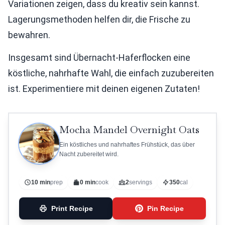
Variationen zeigen, dass du kreativ sein kannst.
Lagerungsmethoden helfen dir, die Frische zu
bewahren.
Insgesamt sind Übernacht-Haferflocken eine
köstliche, nahrhafte Wahl, die einfach zuzubereiten
ist. Experimentiere mit deinen eigenen Zutaten!
Mocha Mandel Overnight Oats
Ein köstliches und nahrhaftes Frühstück, das über
Nacht zubereitet wird.
10 min
prep
0 min
cook
2
servings
350
cal
Print Recipe
Pin Recipe