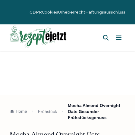
GDPR
Cookies
Urheberrecht
Haftungsausschluss
Hauptm
Mocha Almond Overnight
Home
Frühstück
Oats Gesunder
Frühstücksgenuss
Mocha Almond Overnight Oats