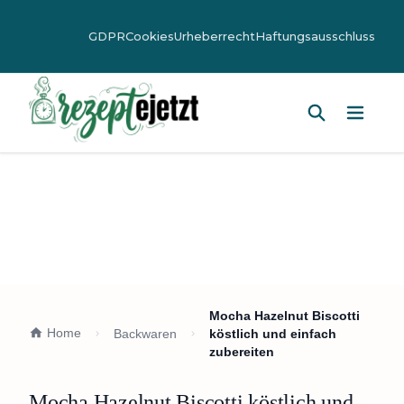
GDPR
Cookies
Urheberrecht
Haftungsausschluss
Hauptm
Mocha Hazelnut Biscotti
Home
Backwaren
köstlich und einfach
zubereiten
Mocha Hazelnut Biscotti köstlich und