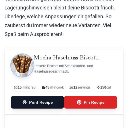
Lagerungshinweisen bleibt deine Biscotti frisch.
Überlege, welche Anpassungen dir gefallen. So
zauberst du immer wieder neue Varianten. Viel
Spaß beim Ausprobieren!
Mocha Haselnuss Biscotti
Leckere Biscotti mit Schokoladen- und
Haselnussgeschmack.
15 min
prep
45 min
cook
12
servings
150
cal
Print Recipe
Pin Recipe