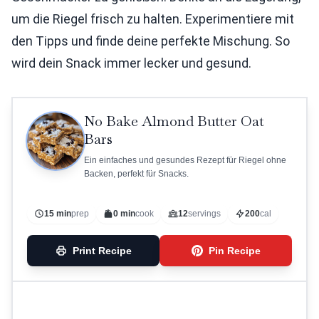
um die Riegel frisch zu halten. Experimentiere mit
den Tipps und finde deine perfekte Mischung. So
wird dein Snack immer lecker und gesund.
No Bake Almond Butter Oat
Bars
Ein einfaches und gesundes Rezept für Riegel ohne
Backen, perfekt für Snacks.
15 min
prep
0 min
cook
12
servings
200
cal
Print Recipe
Pin Recipe