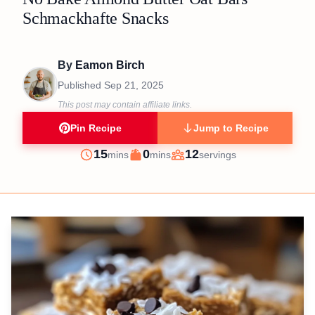
Schmackhafte Snacks
By
Eamon Birch
Published
Sep 21, 2025
This post may contain affiliate links.
Pin Recipe
Jump to Recipe
minutes
minutes
15
0
12
mins
mins
servings
Prep
Cook
Servings