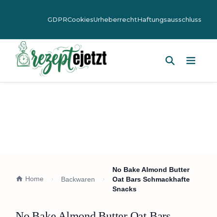
GDPR
Cookies
Urheberrecht
Haftungsausschluss
Hauptm
No Bake Almond Butter
Home
Backwaren
Oat Bars Schmackhafte
Snacks
No Bake Almond Butter Oat Bars