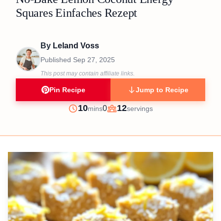
Squares Einfaches Rezept
By
Leland Voss
Published
Sep 27, 2025
This post may contain affiliate links.
Pin Recipe
Jump to Recipe
minutes
10
12
0
mins
servings
Prep
Servings