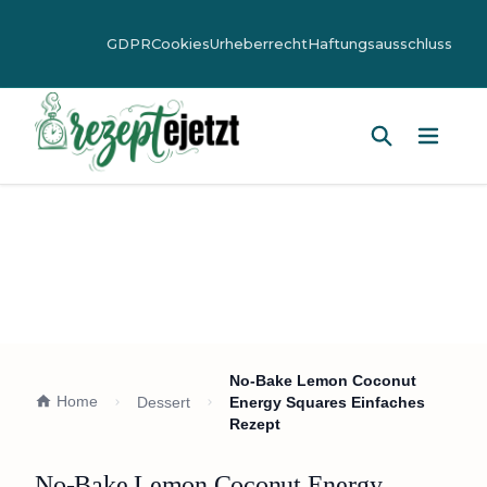
GDPR
Cookies
Urheberrecht
Haftungsausschluss
Hauptm
No-Bake Lemon Coconut
Home
Dessert
Energy Squares Einfaches
Rezept
No-Bake Lemon Coconut Energy