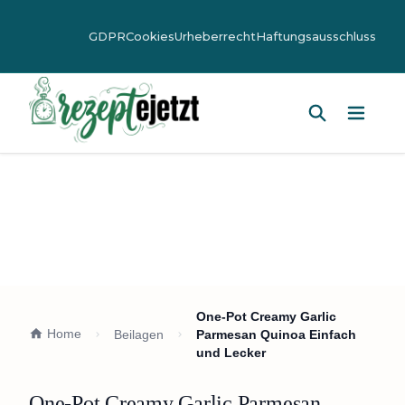
GDPR
Cookies
Urheberrecht
Haftungsausschluss
Hauptm
One-Pot Creamy Garlic
Home
Beilagen
Parmesan Quinoa Einfach
und Lecker
One-Pot Creamy Garlic Parmesan