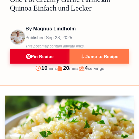
Quinoa Einfach und Lecker
By
Magnus Lindholm
Published
Sep 28, 2025
This post may contain affiliate links.
Pin Recipe
Jump to Recipe
minutes
minutes
10
20
4
mins
mins
servings
Prep
Cook
Servings