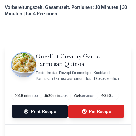
Vorbereitungszeit, Gesamtzeit, Portionen: 10 Minuten | 30
Minuten | für 4 Personen
One-Pot Creamy Garlic
Parmesan Quinoa
Entdecke das Rezept für cremigen Knoblauch-
Parmesan-Quinoa aus einem Topf! Dieses köstliche
und einfache Gericht vereint Quinoa, Knoblauch,
Zwiebel und Parmesan zu einer perfekten, cremigen
10 min
prep
20 min
cook
4
servings
350
cal
Mahlzeit.
Print Recipe
Pin Recipe