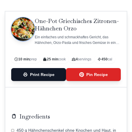
One-Pot Griechisches Zitronen-
Hähnchen Orzo
Ein einfaches und schmackhaftes Gericht, das
Hähnchen, Orzo-Pasta und frisches Gemüse in einem
Topf vereint.
10 min
prep
25 min
cook
4
servings
450
cal
Print Recipe
Pin Recipe
Ingredients
450 g Hähnchenschenkel ohne Knochen und Haut, in