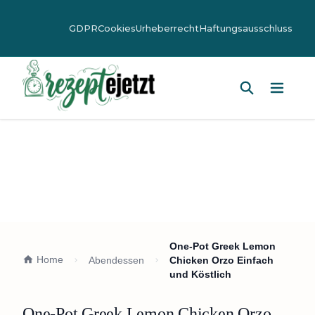
GDPR
Cookies
Urheberrecht
Haftungsausschluss
Hauptm
One-Pot Greek Lemon
Home
Abendessen
Chicken Orzo Einfach
und Köstlich
One-Pot Greek Lemon Chicken Orzo