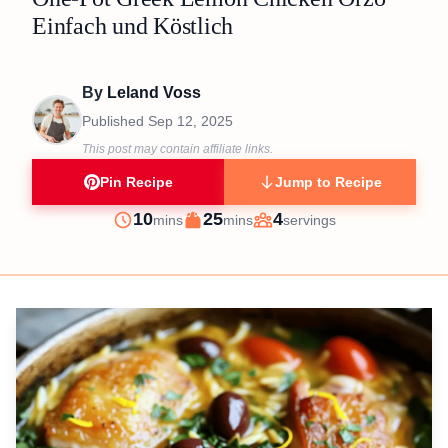
Einfach und Köstlich
By
Leland Voss
Published
Sep 12, 2025
This post may contain affiliate links.
Pin Recipe
Jump to Recipe
minutes
minutes
10
25
4
mins
mins
servings
Prep
Cook
Servings