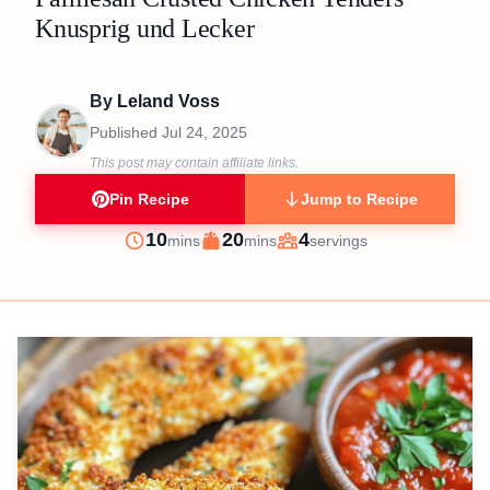
Knusprig und Lecker
By
Leland Voss
Published
Jul 24, 2025
This post may contain affiliate links.
Pin Recipe
Jump to Recipe
minutes
minutes
10
20
4
mins
mins
servings
Prep
Cook
Servings