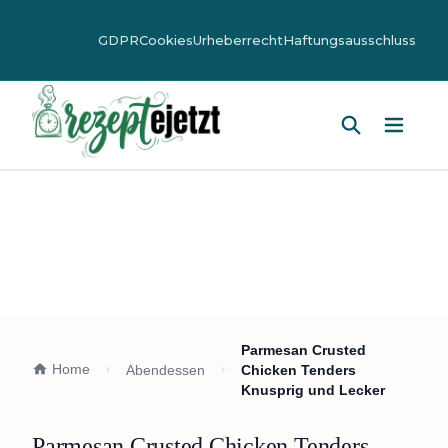
GDPR
Cookies
Urheberrecht
Haftungsausschluss
Hauptm
Parmesan Crusted
Home
Abendessen
Chicken Tenders
Knusprig und Lecker
Parmesan Crusted Chicken Tenders