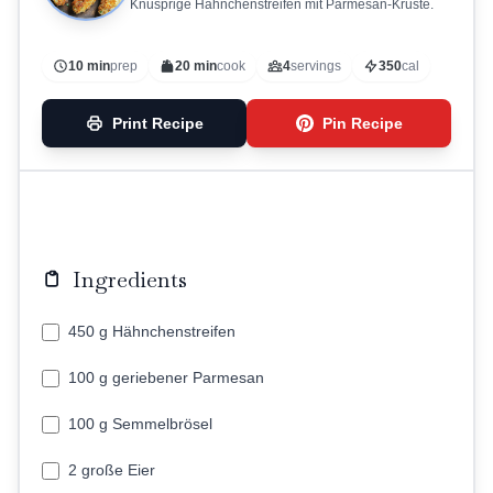
Knusprige Hähnchenstreifen mit Parmesan-Kruste.
10 min
prep
20 min
cook
4
servings
350
cal
Print Recipe
Pin Recipe
Ingredients
450 g Hähnchenstreifen
100 g geriebener Parmesan
100 g Semmelbrösel
2 große Eier