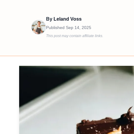
By
Leland Voss
Published
Sep 14, 2025
This post may contain affiliate links.