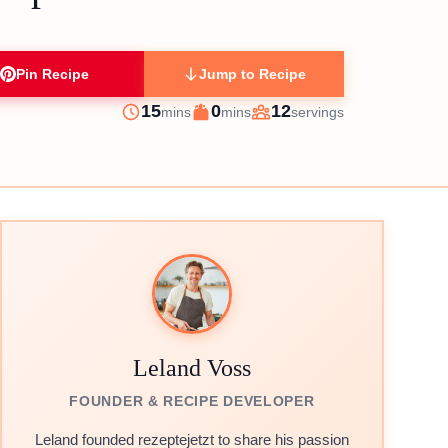
Pin Recipe
Jump to Recipe
minutes
minutes
15
0
12
mins
mins
servings
Prep
Cook
Servings
Leland Voss
FOUNDER & RECIPE DEVELOPER
Leland founded rezeptejetzt to share his passion