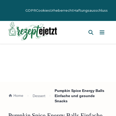
GDPR
Cookies
Urheberrecht
Haftungsausschluss
Hauptm
Pumpkin Spice Energy Balls
Home
Dessert
Einfache und gesunde
Snacks
Pumpkin Spice Energy Balls Einfache