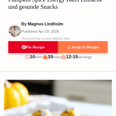
und gesunde Snacks
By
Magnus Lindholm
Published
Apr 19, 2026
This post may contain affiliate links.
Pin Recipe
Jump to Recipe
minutes
minutes
10
20
12-15
mins
mins
servings
Prep
Cook
Servings