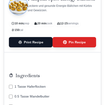
Leckere und gesunde Energie-Bällchen mit Kürbis
und Gewürzen.
10 min
prep
20 min
cook
12-15
servings
150
cal
Print Recipe
Pin Recipe
Ingredients
1 Tasse Haferflocken
0.5 Tasse Mandelbutter