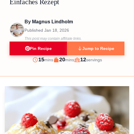
Einfaches Rezept
By
Magnus Lindholm
Published
Jan 18, 2026
This post may contain affiliate links.
Pin Recipe
Jump to Recipe
minutes
minutes
15
20
12
mins
mins
servings
Prep
Cook
Servings