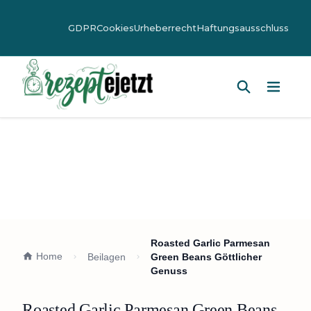
GDPR
Cookies
Urheberrecht
Haftungsausschluss
Hauptm
Roasted Garlic Parmesan
Home
Beilagen
Green Beans Göttlicher
Genuss
Roasted Garlic Parmesan Green Beans