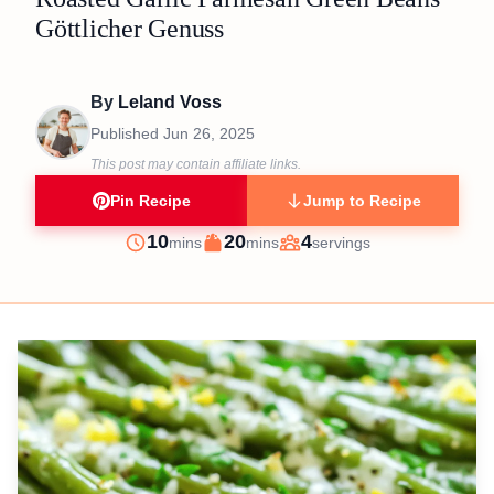
Göttlicher Genuss
By
Leland Voss
Published
Jun 26, 2025
This post may contain affiliate links.
Pin Recipe
Jump to Recipe
minutes
minutes
10
20
4
mins
mins
servings
Prep
Cook
Servings