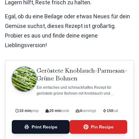
Lagern hilft, Reste frisch zu halten.
Egal, ob du eine Beilage oder etwas Neues für dein
Gemüse suchst, dieses Rezept ist großartig.
Probier es aus und finde deine eigene
Lieblingsversion!
Geröstete Knoblauch-Parmesan-
Grüne Bohnen
Ein einfaches und schmackhaftes Rezept für
geröstete grüne Bohnen mit Knoblauch und
Parmesan.
10 min
prep
20 min
cook
4
servings
150
cal
Print Recipe
Pin Recipe