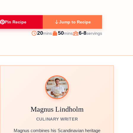
Pin Recipe
Jump to Recipe
minutes
minutes
20
50
6-8
mins
mins
servings
Prep
Cook
Servings
Magnus Lindholm
CULINARY WRITER
Magnus combines his Scandinavian heritage