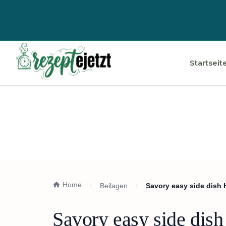
Startseit
Home
Beilagen
Savory easy side dish 
Savory easy side dish