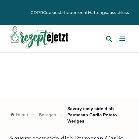
GDPR
Cookies
Urheberrecht
Haftungsausschluss
Hauptm
Savory easy side dish
Home
Beilagen
Parmesan Garlic Potato
Wedges
Savory easy side dish Parmesan Garlic