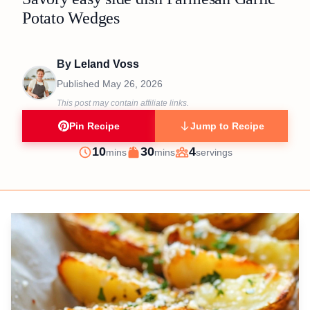
Potato Wedges
By
Leland Voss
Published
May 26, 2026
This post may contain affiliate links.
Pin Recipe
Jump to Recipe
minutes
minutes
10
30
4
mins
mins
servings
Prep
Cook
Servings