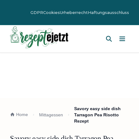
GDPR
Cookies
Urheberrecht
Haftungsausschluss
Hauptm
Savory easy side dish
Home
Mittagessen
Tarragon Pea Risotto
Rezept
Savory easy side dish Tarragon Pea