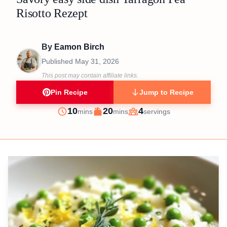
Risotto Rezept
By
Eamon Birch
Published
May 31, 2026
This post may contain affiliate links.
Pin Recipe
Jump to Recipe
minutes
minutes
10
20
4
mins
mins
servings
Prep
Cook
Servings