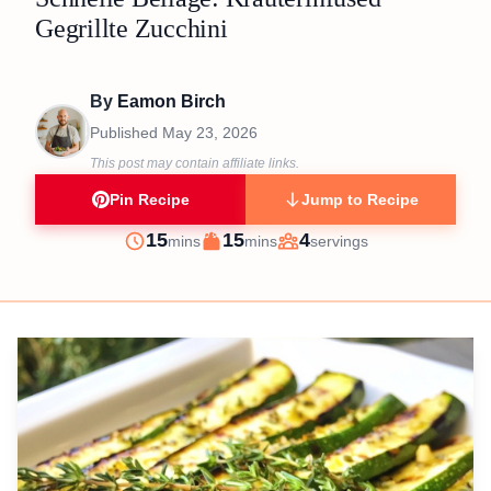
Gegrillte Zucchini
By
Eamon Birch
Published
May 23, 2026
This post may contain affiliate links.
Pin Recipe
Jump to Recipe
minutes
minutes
15
15
4
mins
mins
servings
Prep
Cook
Servings