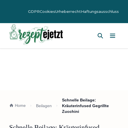
GDPR
Cookies
Urheberrecht
Haftungsausschluss
Hauptm
Schnelle Beilage:
Home
Beilagen
Kräuterinfused Gegrillte
Zucchini
Schnelle Beilage: Kräuterinfused